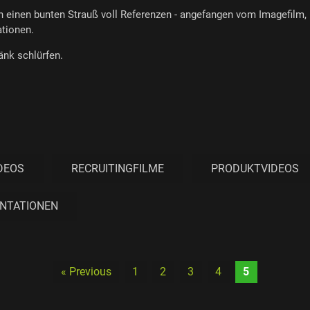
h einen bunten Strauß voll Referenzen - angefangen vom Imagefilm, 
tionen.
änk schlürfen.
IDEOS
RECRUITINGFILME
PRODUKTVIDEOS
NTATIONEN
« Previous
1
2
3
4
5