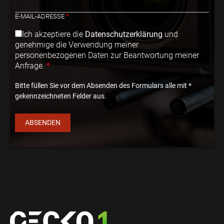
E-MAIL-ADRESSE
*
Ich akzeptiere die
Datenschutzerklärung
und
genehmige die Verwendung meiner
personenbezogenen Daten zur Beantwortung meiner
Anfrage.
*
D
S
Bitte füllen Sie vor dem Absenden des Formulars alle mit *
G
gekennzeichneten Felder aus.
V
O
-
ABSENDEN
E
I
N
V
E
R
S
T
Ä
N
D
N
I