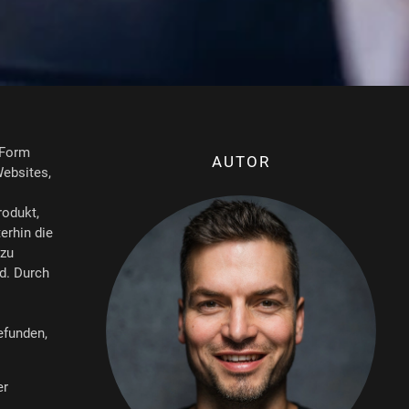
n Form
AUTOR
Websites,
rodukt,
erhin die
 zu
rd. Durch
efunden,
er