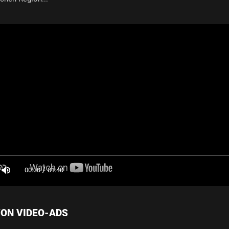
/
00:00
01:40
VON VIDEO-ADS