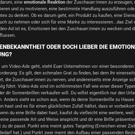
 darum, eine
emotionale Reaktion
der Zuschauer:innen zu erzeugen,
rieren und zu motivieren, eine bestimmte Handlung auszuführen ode
es zu denken. Ob es darum geht, ein Produkt zu kaufen, eine Diens
uch zu nehmen oder sich für eine Marke zu interessieren...das Ziel 
deo-Ad ist es, Emotionen bei den Zuschauer:innen zu wecken und d
flussen.
NBEKANNTHEIT ODER DOCH LIEBER DIE EMOTIO
UNG?
 um Video-Ads geht, steht Euer Unternehmen vor einer besonderen
rderung: Es gilt, den schmalen Grat zu finden, bei dem Ihr einerseit
t, die Zuschauer:innen zu nerven, und andererseits eine Anzeige sch
lg führt. Video-Ads sind im schlimmsten Fall wie einer dieser Typ
der dir Sonnenbrillen verkaufen will. Du willst eigentlich nur den Url
. Anders sieht es schon aus, wenn du deine Sonnenbrille zu Hause
n hast und es für einen glücklichen Zufall hältst, dass er vorbeiko
wenn du eine Brille dabei hast, kaufst du vielleicht eine weitere, weil
 eine passende Art und Weise anspricht und dir eine Brille präsentier
t zu dir passt. Punkt eins meint gutes Targeting (Erreichen einer Zie
Bedarf hat.) und Punkt zwei meint den Aufbau einer passenden Bez