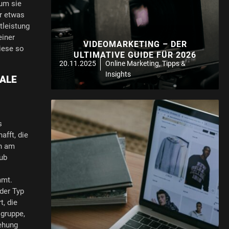
 um sie
r etwas
tleistung
einer
VIDEOMARKETING – DER
iese so
ULTIMATIVE GUIDE FÜR 2026
20.11.2025
Online Marketing
,
Tipps &
Insights
NALE
s
afft, die
en am
aub
mmt.
 der Typ
t, die
lgruppe,
iehung