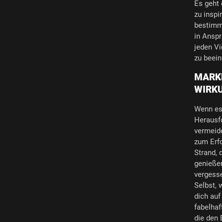
Es geht
zu inspi
bestimmt
in Anspr
jeden Vi
zu beein
MARKE
WIRK
Wenn es
Herausfo
vermeide
zum Erfo
Strand, 
genießen
vergesse
Selbst, 
dich auf
fabelhaf
die den 