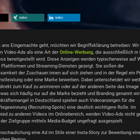
teilen
teilen
 ans Eingemachte geht, möchten wir Begriffsklärung betreiben: Wir
n Video-Ads als eine Art der
Online-Werbung
, die ausschließlich i
os bereitgestellt wird. Diese Anzeigen werden typischerweise auf 
 Plattformen und Streaming-Diensten gezeigt. Sie sollen die
amkeit der Zuschauer:innen auf sich ziehen und in der Regel ein P
nstleistung oder eine Marke bewerben. Dabei unterscheidet wir weit
direkt zum Kauf zu animieren oder auf der anderen Seite das Image
 was sich häufig nur auf die Marke bezieht und Branding genannt wi
kräftemangel in Deutschland spielen auch Videoanzeigen für die
tegewinnung (Recruiting-Spots) eine deutlich wichtigere Rolle. Im
ied zu anderen Videos im Onlinebereich, werden Video-Ads nicht g
der Zielgruppe mittels Media-Budget ungefragt ausgespielt.
nschaulichung eine Ad im Stile einer Insta-Story zur Bewerbung ein
schen Region...