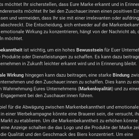
ts möchtet Ihr sicherstellen, dass Eure Marke erkannt und in Erinne
Andererseits möchtet Ihr bei den Zuschauer:innen einen positiven Ei
ssen und vermeiden, dass Ihr sie mit einer irrelevanten oder aufdrin
abschreckt. Die Entscheidung, sich entweder auf die Markenbekann
 emotionale Wirkung zu konzentrieren, hängt von der Nachricht ab, d
ln möchtet.
ekanntheit
ist wichtig, um ein hohes
Bewusstsein
für Euer Untern
 Produkte oder Dienstleistungen zu schaffen. Es kann dazu beitrag
ernehmen in Zukunft leichter erkannt wird und in Erinnerung bleibt.
ale Wirkung
hingegen kann dazu beitragen, eine starke
Bindung
zwi
nternehmen und den Zuschauer:innen zu schaffen. Dies kann zu ein
en Wahrnehmung Eures Unternehmens (
Markenloyalität
) und zu ein
 Engagement bei den Zuschauer:innen führen.
spiel für die Abwägung zwischen Markenbekanntheit und emotionale
in einer Werbekampagne könnte eine Brauerei sein, die versucht, i
Markt zu etablieren. Um die Markenbekanntheit zu erhöhen könnte 
 eine Anzeige schalten die das Logo und die Produkte der Marke ze
 die Qualität und den Geschmack des Biers konzentriert. Um eine