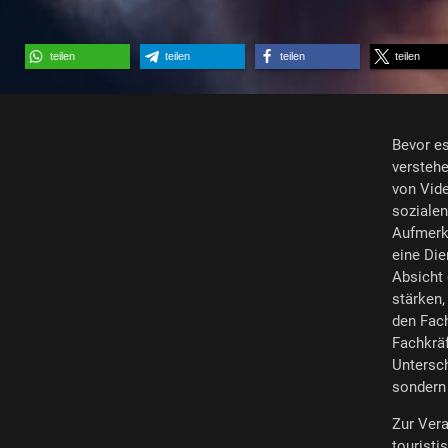
teilen
teilen
teilen
teilen
Bevor es
verstehe
von Vide
sozialen
Aufmerks
eine Die
Absicht 
stärken,
den Fach
Fachkräf
Untersch
sondern 
Zur Vera
touristi