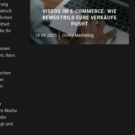
rung
ndruck
VIDEOS IM E-COMMERCE: WIE
glichen
BEWEGTBILD EURE VERKÄUFE
PUSHT
theit
ie Ihr
18.09.2025
Online Marketing
ehmen
en, dass
schen
er
em
r
hre Marke
die
igt und