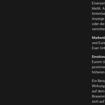
Einersei
bleibt. 
hinterla
Anzeige 
oder die
vermitte
Markenb
und Eure
Euer Unt
Emotion
Eurem U
positiv
höheren
Ein Bei
Wirkung 
auf dem 
Brauerei
sich auf